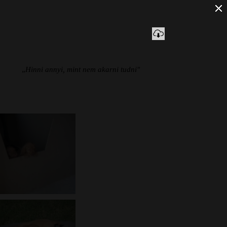
„
Hinni annyi, mint nem akarni tudni"