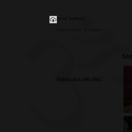
Pethő Szabolcs
digitalizált jelleggel
Sza
Hologram a való világ?